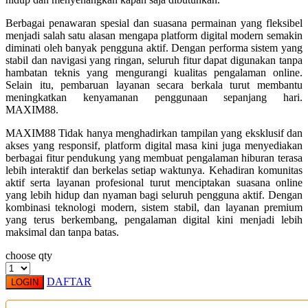
Squishmallows
Berbagai penawaran spesial dan suasana permainan yang fleksibel
Starbooks
menjadi salah satu alasan mengapa platform digital modern semakin
diminati oleh banyak pengguna aktif. Dengan performa sistem yang
Stick-O
stabil dan navigasi yang ringan, seluruh fitur dapat digunakan tanpa
Stokke
hambatan teknis yang mengurangi kualitas pengalaman online.
Selain itu, pembaruan layanan secara berkala turut membantu
Sudocrem
meningkatkan kenyamanan penggunaan sepanjang hari.
MAXIM88
.
Sumimo
MAXIM88
Tidak hanya menghadirkan tampilan yang eksklusif dan
Sunnylife
akses yang responsif, platform digital masa kini juga menyediakan
berbagai fitur pendukung yang membuat pengalaman hiburan terasa
Sun-Staches
lebih interaktif dan berkelas setiap waktunya. Kehadiran komunitas
aktif serta layanan profesional turut menciptakan suasana online
Swimava
yang lebih hidup dan nyaman bagi seluruh pengguna aktif. Dengan
kombinasi teknologi modern, sistem stabil, dan layanan premium
T
yang terus berkembang, pengalaman digital kini menjadi lebih
maksimal dan tanpa batas.
Tommee Tippee
choose qty
Trunki
DAFTAR
LOGIN
Tutti Bambini