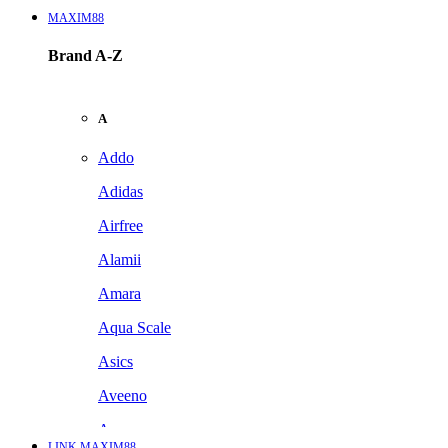
MAXIM88
Brand A-Z
A
Addo
Adidas
Airfree
Alamii
Amara
Aqua Scale
Asics
Aveeno
Awan
LINK MAXIM88