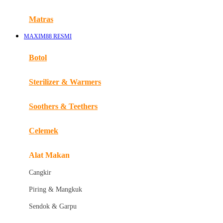
Happy Tummy
Hauck
Matras
Havaianas
MAXIM88 RESMI
Hegen
Botol
Hot Wheels
Sterilizer & Warmers
Hybrid
Soothers & Teethers
I
Inlacta DHA
Celemek
Interlac
Alat Makan
Ivenet
Cangkir
J
Piring & Mangkuk
Jack N Jill
Sendok & Garpu
Joie